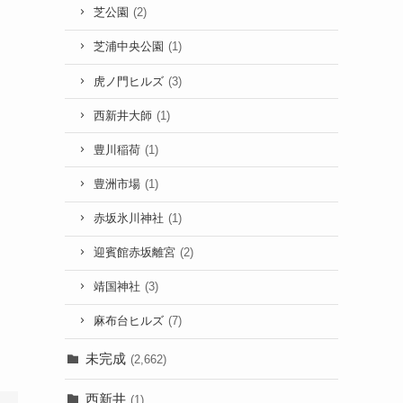
芝公園
(2)
芝浦中央公園
(1)
虎ノ門ヒルズ
(3)
西新井大師
(1)
豊川稲荷
(1)
豊洲市場
(1)
赤坂氷川神社
(1)
迎賓館赤坂離宮
(2)
靖国神社
(3)
麻布台ヒルズ
(7)
未完成
(2,662)
西新井
(1)