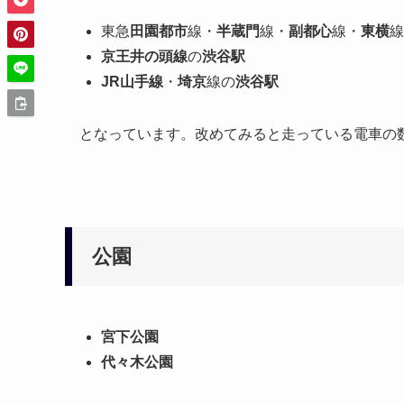
東急
田園都市
線・
半蔵門
線・
副都心
線・
東横
線
京王井の頭線
の
渋谷駅
JR山手線
・
埼京
線の
渋谷駅
となっています。改めてみると走っている電車の
公園
宮下公園
代々木公園