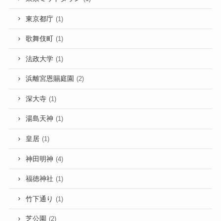
東京都庁
(1)
歌舞伎町
(1)
法政大学
(1)
浜離宮恩賜庭園
(2)
深大寺
(1)
湯島天神
(1)
皇居
(1)
神田明神
(4)
福徳神社
(1)
竹下通り
(1)
芝公園
(2)