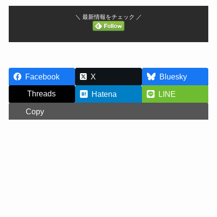
＼ 最新情報をチェック ／
Facebook
X
Bluesky
Threads
Hatena
LINE
Copy