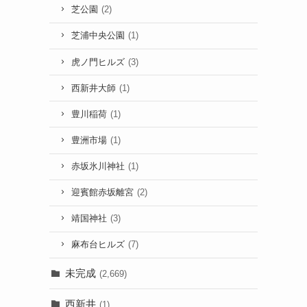
芝公園
(2)
芝浦中央公園
(1)
虎ノ門ヒルズ
(3)
西新井大師
(1)
豊川稲荷
(1)
豊洲市場
(1)
赤坂氷川神社
(1)
迎賓館赤坂離宮
(2)
靖国神社
(3)
麻布台ヒルズ
(7)
未完成
(2,669)
西新井
(1)