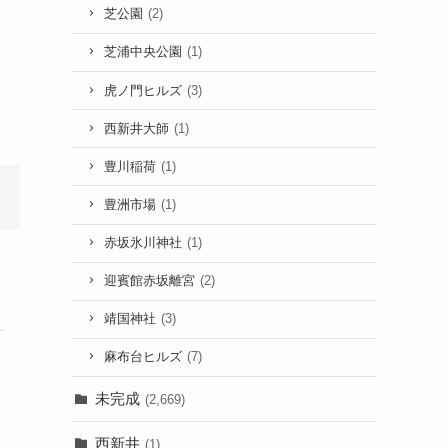
芝公園
(2)
芝浦中央公園
(1)
虎ノ門ヒルズ
(3)
西新井大師
(1)
豊川稲荷
(1)
豊洲市場
(1)
赤坂氷川神社
(1)
迎賓館赤坂離宮
(2)
靖国神社
(3)
麻布台ヒルズ
(7)
未完成
(2,669)
西新井
(1)