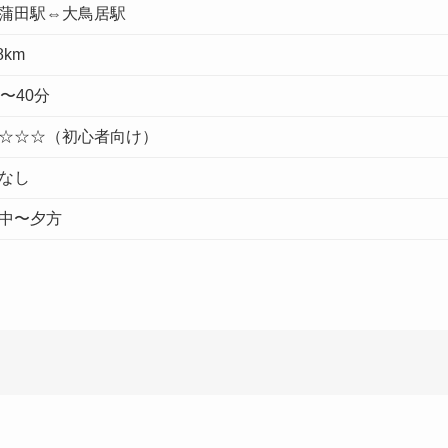
蒲田駅⇔大鳥居駅
8km
5〜40分
☆☆☆（初心者向け）
なし
中〜夕方