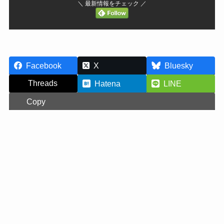
＼ 最新情報をチェック ／
Facebook
X
Bluesky
Threads
Hatena
LINE
Copy