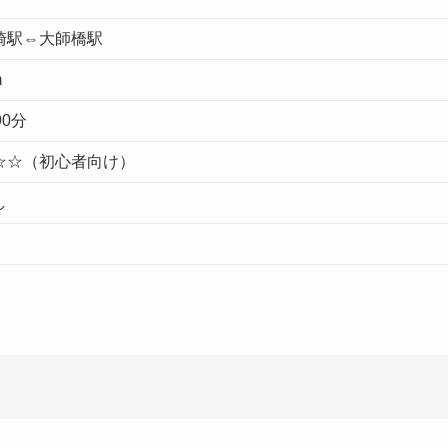
崎駅⇔大師橋駅
m
90分
☆☆（初心者向け）
し