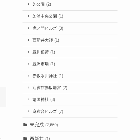
芝公園
(2)
芝浦中央公園
(1)
虎ノ門ヒルズ
(3)
西新井大師
(1)
豊川稲荷
(1)
豊洲市場
(1)
赤坂氷川神社
(1)
迎賓館赤坂離宮
(2)
靖国神社
(3)
麻布台ヒルズ
(7)
未完成
(2,669)
西新井
(1)