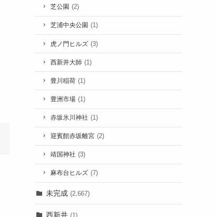
芝公園
(2)
芝浦中央公園
(1)
虎ノ門ヒルズ
(3)
西新井大師
(1)
豊川稲荷
(1)
豊洲市場
(1)
赤坂氷川神社
(1)
迎賓館赤坂離宮
(2)
靖国神社
(3)
麻布台ヒルズ
(7)
未完成
(2,667)
西新井
(1)