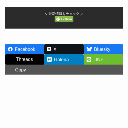
＼ 最新情報をチェック ／
Facebook
X
Bluesky
Threads
Hatena
LINE
Copy