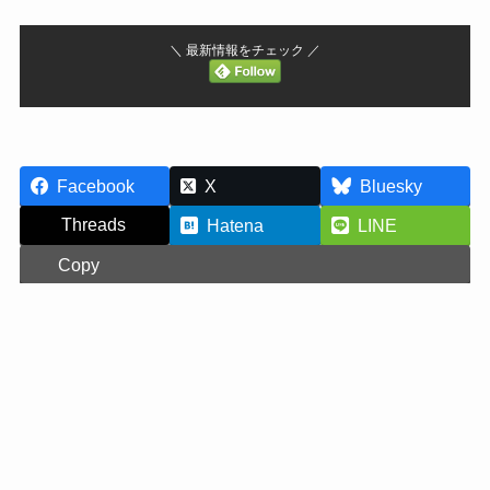
＼ 最新情報をチェック ／
Facebook
X
Bluesky
Threads
Hatena
LINE
Copy