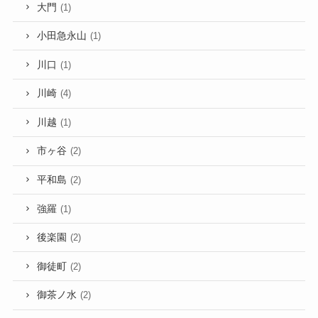
大門
(1)
小田急永山
(1)
川口
(1)
川崎
(4)
川越
(1)
市ヶ谷
(2)
平和島
(2)
強羅
(1)
後楽園
(2)
御徒町
(2)
御茶ノ水
(2)