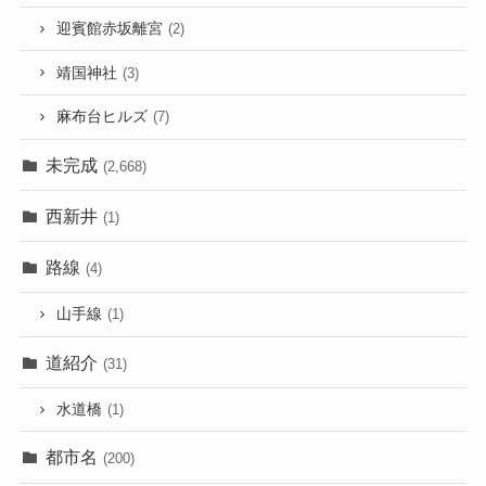
迎賓館赤坂離宮
(2)
靖国神社
(3)
麻布台ヒルズ
(7)
未完成
(2,668)
西新井
(1)
路線
(4)
山手線
(1)
道紹介
(31)
水道橋
(1)
都市名
(200)