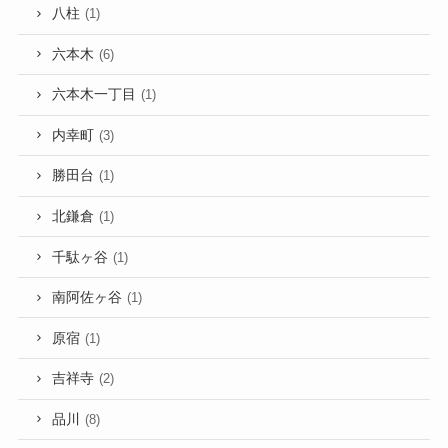
八柱
(1)
六本木
(6)
六本木一丁目
(1)
内幸町
(3)
勝田台
(1)
北鎌倉
(1)
千駄ヶ谷
(1)
南阿佐ヶ谷
(1)
原宿
(1)
吉祥寺
(2)
品川
(8)