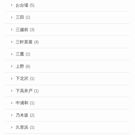
お台場
(5)
三田
(1)
三越前
(3)
三軒茶屋
(4)
三鷹
(1)
上野
(6)
下北沢
(1)
下高井戸
(1)
中浦和
(1)
乃木坂
(2)
久里浜
(1)