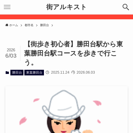
街アルキスト
ホーム
都市名
勝田台
【街歩き初心者】勝田台駅から東
2026
葉勝田台駅コースを歩きで行こ
6/03
う。
2025.11.24
2026.06.03
勝田台
東葉勝田台