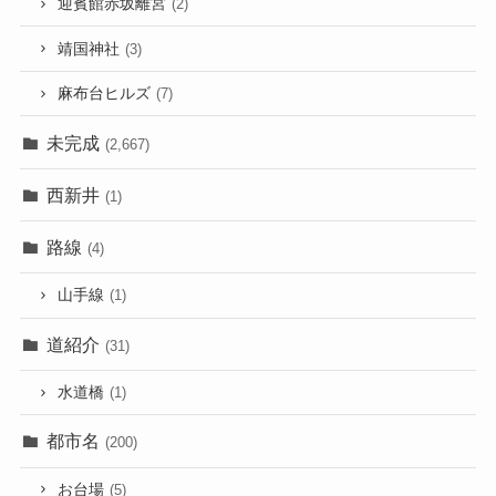
迎賓館赤坂離宮
(2)
靖国神社
(3)
麻布台ヒルズ
(7)
未完成
(2,667)
西新井
(1)
路線
(4)
山手線
(1)
道紹介
(31)
水道橋
(1)
都市名
(200)
お台場
(5)