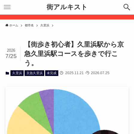
街アルキスト
ホーム
都市名
久里浜
【街歩き初心者】久里浜駅から京
2026
急久里浜駅コースを歩きで行こ
7/25
う。
2025.11.21
2026.07.25
久里浜
京急久里浜
未完成