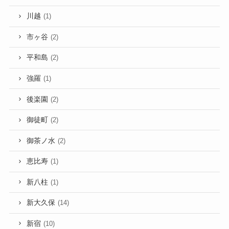
川越
(1)
市ヶ谷
(2)
平和島
(2)
強羅
(1)
後楽園
(2)
御徒町
(2)
御茶ノ水
(2)
恵比寿
(1)
新八柱
(1)
新大久保
(14)
新宿
(10)