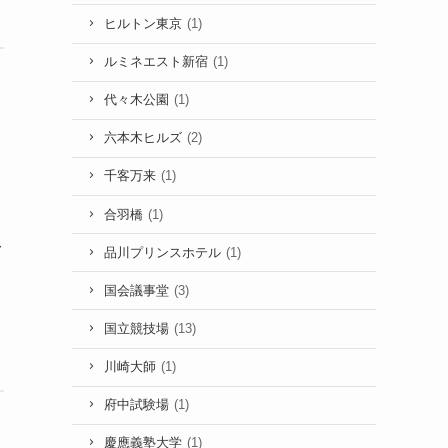
ヒルトン東京
(1)
ルミネエスト新宿
(1)
代々木公園
(1)
六本木ヒルズ
(2)
千客万来
(1)
合羽橋
(1)
、
〜
品川プリンスホテル
(1)
国会議事堂
(3)
国立競技場
(13)
川崎大師
(1)
府中試験場
(1)
慶應義塾大学
(1)