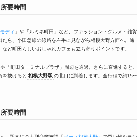
と所要時間
モディ
」や「ルミネ町田」など、ファッション・グルメ・雑貨
出たら、小田急線の線路を左手に見ながら相模大野方面へ。通
」など町田らしいおしゃれカフェも立ち寄りポイントです。
」や「町田ターミナルプラザ」周辺を通過。さらに直進すると
街を抜けると
相模大野駅
の北口に到着します。全行程で約15
と所要時間
へ。駅直結の大型商業施設「
ボーノ相模大野
」で買い物やラン