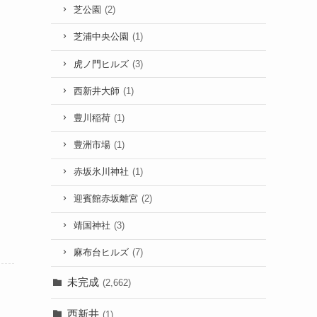
芝公園
(2)
芝浦中央公園
(1)
虎ノ門ヒルズ
(3)
西新井大師
(1)
豊川稲荷
(1)
豊洲市場
(1)
赤坂氷川神社
(1)
迎賓館赤坂離宮
(2)
靖国神社
(3)
麻布台ヒルズ
(7)
未完成
(2,662)
西新井
(1)