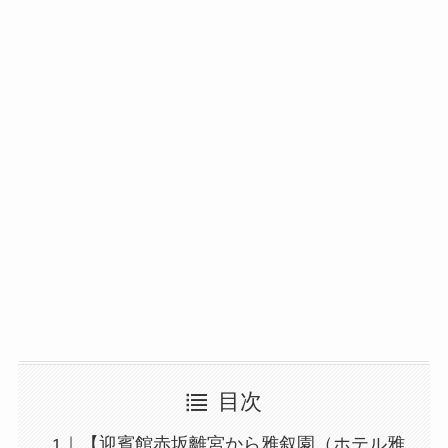
目次
【迎賓館赤坂離宮から雅叙園（ホテル雅