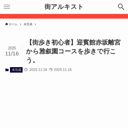
街アルキスト
ホーム
未完成
【街歩き初心者】迎賓館赤坂離宮
2025
から雅叙園コースを歩きで行こ
11/16
う。
2025.11.16
2025.11.16
未完成