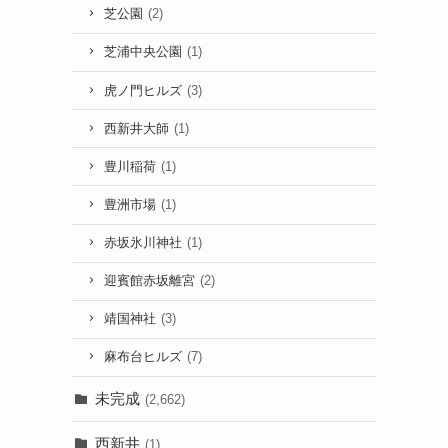
芝公園
(2)
芝浦中央公園
(1)
虎ノ門ヒルズ
(3)
西新井大師
(1)
豊川稲荷
(1)
豊洲市場
(1)
赤坂氷川神社
(1)
迎賓館赤坂離宮
(2)
靖国神社
(3)
麻布台ヒルズ
(7)
未完成
(2,662)
西新井
(1)