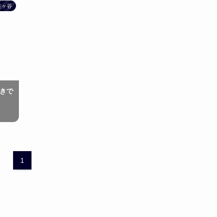
佐ヶ谷
きで
1