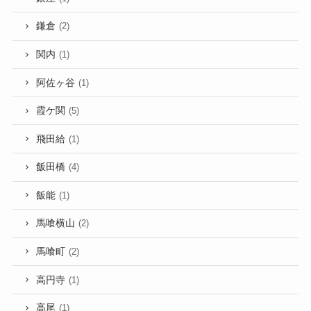
鎌倉
(2)
関内
(1)
阿佐ヶ谷
(1)
霞ケ関
(5)
飛田給
(1)
飯田橋
(4)
飯能
(1)
馬喰横山
(2)
馬喰町
(2)
高円寺
(1)
高尾
(1)