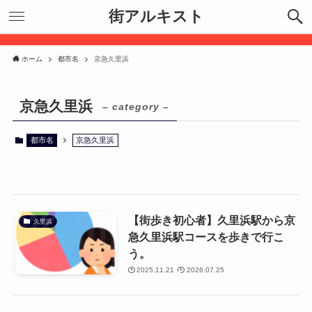
街アルキスト
ホーム
都市名
京急久里浜
京急久里浜
– category –
都市名
京急久里浜
【街歩き初心者】久里浜駅から京
久里浜
急久里浜駅コースを歩きで行こ
う。
2025.11.21
2026.07.25