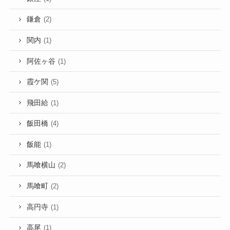
鎌倉
(2)
関内
(1)
阿佐ヶ谷
(1)
霞ケ関
(5)
飛田給
(1)
飯田橋
(4)
飯能
(1)
馬喰横山
(2)
馬喰町
(2)
高円寺
(1)
高尾
(1)