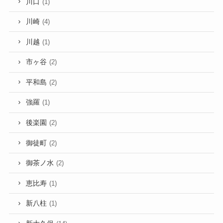
川口
(1)
川崎
(4)
川越
(1)
市ヶ谷
(2)
平和島
(2)
強羅
(1)
後楽園
(2)
御徒町
(2)
御茶ノ水
(2)
恵比寿
(1)
新八柱
(1)