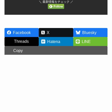
＼ 最新情報をチェック ／
Facebook
X
Bluesky
Threads
Hatena
LINE
Copy