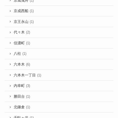
京成曳舟
(1)
京成西船
(1)
京王永山
(1)
代々木
(2)
信濃町
(1)
八柱
(1)
六本木
(6)
六本木一丁目
(1)
内幸町
(3)
勝田台
(1)
北鎌倉
(1)
千駄ヶ谷
(1)