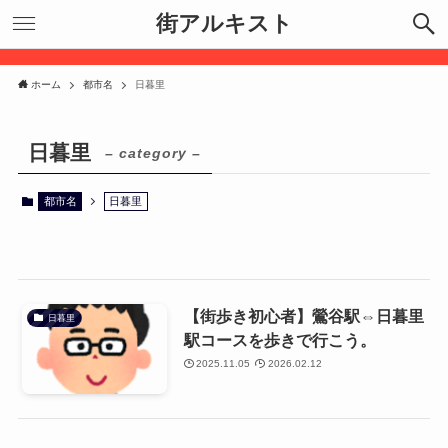
街アルキスト
ホーム
都市名
日暮里
日暮里
– category –
都市名
日暮里
【街歩き初心者】鶯谷駅⇔日暮里
日暮里
駅コースを歩きで行こう。
2025.11.05
2026.02.12