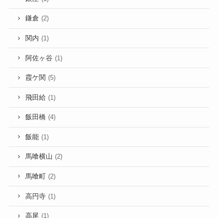
鎌倉
(2)
関内
(1)
阿佐ヶ谷
(1)
霞ケ関
(5)
飛田給
(1)
飯田橋
(4)
飯能
(1)
馬喰横山
(2)
馬喰町
(2)
高円寺
(1)
高尾
(1)