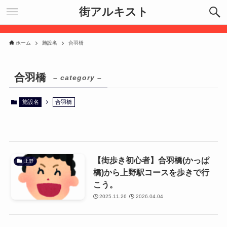
街アルキスト
ホーム
施設名
合羽橋
合羽橋
– category –
施設名
合羽橋
【街歩き初心者】合羽橋(かっぱ
上野
橋)から上野駅コースを歩きで行
こう。
2025.11.26
2026.04.04