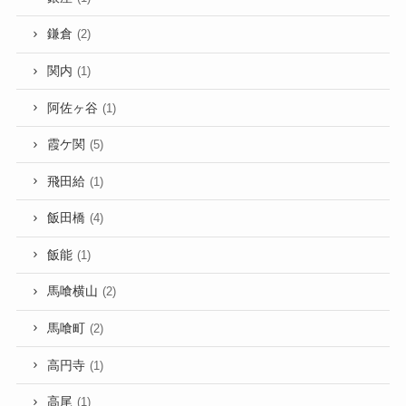
鎌倉
(2)
関内
(1)
阿佐ヶ谷
(1)
霞ケ関
(5)
飛田給
(1)
飯田橋
(4)
飯能
(1)
馬喰横山
(2)
馬喰町
(2)
高円寺
(1)
高尾
(1)